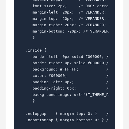
   font-size: 2px;     /* DNC: correctie IE v
   margin-left: 20px;  /* VERANDER; vervang d
   margin-top: -20px;  /* VERANDER; vervang d
   margin-right: 20px; /* VERANDER; vervang d
   margin-bottom: -20px; /* VERANDER; vervang
   }

.inside {

   border-left: 0px solid #000000; /* YCC: kl
   border-right: 0px solid #000000;/* YCC: kl
   background: #FFFFFF;            /* YCC: ac
   color: #000000;                 /* YCC: st
   padding-left: 0px;              /* YCC: al
   padding-right: 0px;             /* YCC: al
   background-image: url("{T_THEME_PATH}/imag
   }

.notopgap    { margin-top: 0; }    /* DNC: om
.nobottomgap { margin-bottom: 0; } /* DNC: om