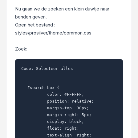
Nu gaan we de zoeken een klein duwtje naar
benden geven.
Open het bestand :
styles/prosilver/theme/common.css
Zoek:
Code:
Selecteer alles
#search-box {

	color: #FFFFFF;

	position: relative;

	margin-top: 30px;

	margin-right: 5px;

	display: block;

	float: right;

	text-align: right;
