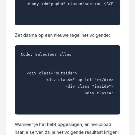
<body id="phpbb" class="section-{SCRIPT_NAME
Zet daarna op een nieuwe regel het volgende:
Code:
Selecteer alles
<div class="outside">

	<div class="top-left"></div><div class="top-center"></div><div class="top-right"></div>

		<div class="inside">

			<div class="notopgap
Wanneer je het hebt opgeslagen, en herupload
naar je server, zal je het volgende resultaat krijgen: