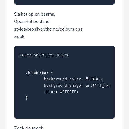
Sla het op en daarna;
Open het bestand
styles/prosilver/theme/colours.css
Zoek:
Code:
Selecteer alles
.headerbar {

	background-color: #12A3EB;

	background-image: url("{T_THEME_PATH}/images/bg_header.gif");

	color: #FFFFFF;

}
Zoek de regel: