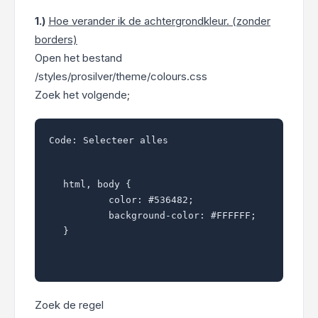
1.)
Hoe verander ik de achtergrondkleur. (zonder
borders)
Open het bestand
/styles/prosilver/theme/colours.css
Zoek het volgende;
Code:
Selecteer alles
html, body {

	color: #536482;

	background-color: #FFFFFF;

}
Zoek de regel