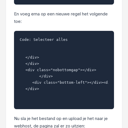
En voeg erna op een nieuwe regel het volgende
toe:
Code:
Selecteer alles
</div>

</div>

<div class="nobottomgap"></div>

      </div>

   <div class="bottom-left"></div><div class=
Nu sla je het bestand op en upload je het naar je
webhost, de pagina zal er zo uitzien: