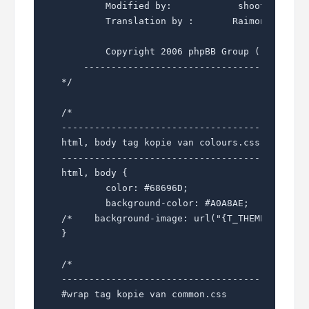
	Modified by:		shoot

        Translation by :       Raimon (https:
	Copyright 2006 phpBB Group ( http://www.phpbb.com/ )

    -----------------------------------------
*/

/*  	

---------------------------------------------
html, body tag kopie van colours.css 

---------------------------------------------
html, body {

	color: #68696D;

	background-color: #A0A8AE;

/*    background-image: url("{T_THEME_PATH}/i
}

/*  	

---------------------------------------------
#wrap tag kopie van common.css
