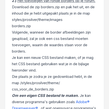
2.)
Het toevoegen van ronde borders op je forum.
Download de zip borders.zip en pak het uit, en de
inhoud die je hebt uitgepakt plaats je in de map
styles/prosilver/theme/images
borders.zip
Volgende, wanneer de border afbeeldingen zijn
geupload, zal je ook een css bestand moeten
toevoegen, waarin de waardes staan voor de
borders.
Je kan een nieuw CSS bestand maken, of je mag
het CSS bestand gebruiken wat je in de bijlage
hieronder vind.
Die plaats je zodra je ze gedownload hebt, in de
map /styles/prosilver/theme/
css_voor_de_borders.zip
Om een eigen CSS bestand te maken.
Je kan
diverse programma's gebruiken zoals
Adobe®
Dreamweaver®
, of wat opensource programma's