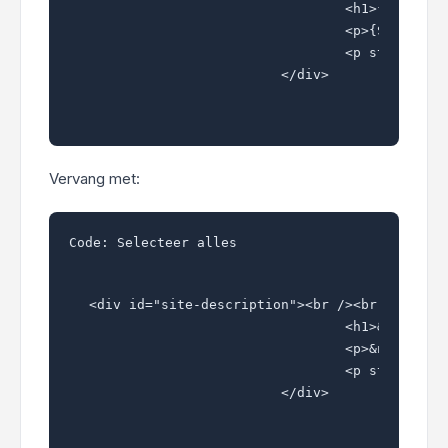
				<h1>{SITENAME}</h1>

				<p>{SITE_DESCRIPTION}</p>

				<p style="display: none;"><a href="#start_here">{L_SKIP}</a></p>

			</div>
Vervang met:
Code:
Selecteer alles
<div id="site-description"><br /><br />

				<h1>&nbsp;&nbsp;&nbsp;{SITENAME}</h1>

				<p>&nbsp;&nbsp;&nbsp;&nbsp;{SITE_DESCRIPTION}</p><br /><br />

				<p style="display: none;"><a href="#start_here">{L_SKIP}</a></p>

			</div>