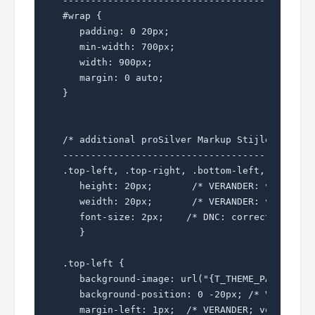
---------------------------------------------
#wrap {  

   padding: 0 20px;  

   min-width: 700px;  

   width: 900px;  

   margin: 0 auto;  

}  

/* additional proSilver Markup Stijlen buiten
---------------------------------------------
.top-left, .top-right, .bottom-left, .bottom-
   height: 20px;       /* VERANDER: vervang d
   weidth: 20px;       /* VERANDER: vervang d
   font-size: 2px;    /* DNC: correctie IE vo
   }

.top-left { 

   background-image: url("{T_THEME_PATH}/imag
   background-position: 0 -20px; /* VERANDER:
   margin-left: 1px;  /* VERANDER; vervang de