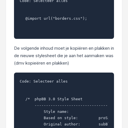
Code:
Selecteer alles
@import url("borders.css");
De volgende inhoud moet je kopiëren en plakken in
de nieuwe stylesheet die je aan het aanmaken was
(dmv kopieëren en plakken)
Code:
Selecteer alles
/*  phpBB 3.0 Style Sheet

    -----------------------------------------
	Style name:			proSilver

	Based on style:		proSilver (this is the default phpBB 3 style)

	Original author:	subBlue ( http://www.subBlue.com/ )
