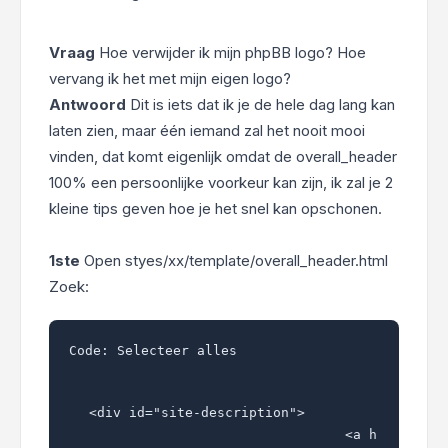
Vraag
Hoe verwijder ik mijn phpBB logo? Hoe
vervang ik het met mijn eigen logo?
Antwoord
Dit is iets dat ik je de hele dag lang kan
laten zien, maar één iemand zal het nooit mooi
vinden, dat komt eigenlijk omdat de overall_header
100% een persoonlijke voorkeur kan zijn, ik zal je 2
kleine tips geven hoe je het snel kan opschonen.
1ste
Open styes/xx/template/overall_header.html
Zoek:
Code:
Selecteer alles
<div id="site-description">

				<a href="{U_INDEX}" title="{L_INDEX}" id="logo">{SITE_LOGO_IMG}</a>
