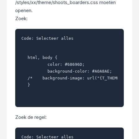
/styles/xx/theme/shoots_boarders.css moeten
openen.
Zoek:
Code:
Selecteer alles
html, body {

	color: #68696D;

	background-color: #A0A8AE;

/*    background-image: url("{T_THEME_PATH}/i
}
Zoek de regel:
Code:
Selecteer alles