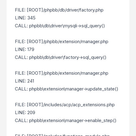
FILE: [ROOT]/phpbb/db/driver/factory.php
LINE: 345
CALL: phpbb\db\driver\mysqli->sql_query()
FILE: [ROOT]/phpbb/extension/manager.php
LINE: 179
CALL: phpbb\db\driver\factory->sql_query()
FILE: [ROOT]/phpbb/extension/manager.php
LINE: 241
CALL: phpbb\extension\manager->update_state()
FILE: [ROOT]/includes/acp/acp_extensions.php
LINE: 209
CALL: phpbb\extension\manager->enable_step()