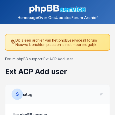
Homepage
Over Ons
Updates
Forum Archief
Dit is een archief van het phpBBservice.nl forum.
Nieuwe berichten plaatsen is niet meer mogelijk.
Forum
›
phpBB support
›
Ext ACP Add user
Ext ACP Add user
S
sittig
#1
Uw phpBB versie: