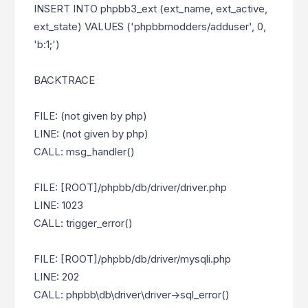
INSERT INTO phpbb3_ext (ext_name, ext_active,
ext_state) VALUES ('phpbbmodders/adduser', 0,
'b:1;')
BACKTRACE
FILE: (not given by php)
LINE: (not given by php)
CALL: msg_handler()
FILE: [ROOT]/phpbb/db/driver/driver.php
LINE: 1023
CALL: trigger_error()
FILE: [ROOT]/phpbb/db/driver/mysqli.php
LINE: 202
CALL: phpbb\db\driver\driver->sql_error()