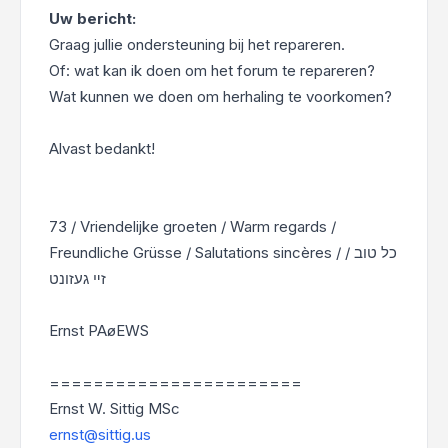
Uw bericht:
Graag jullie ondersteuning bij het repareren.
Of: wat kan ik doen om het forum te repareren?
Wat kunnen we doen om herhaling te voorkomen?
Alvast bedankt!
73 / Vriendelijke groeten / Warm regards /
Freundliche Grüsse / Salutations sincères / כל טוב /
זײ געזונט
Ernst PAøEWS
=======================
Ernst W. Sittig MSc
ernst@sittig.us