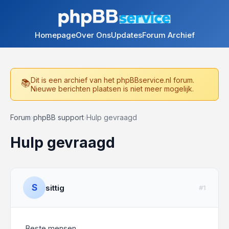
Homepage
Over Ons
Updates
Forum Archief
Dit is een archief van het phpBBservice.nl forum.
Nieuwe berichten plaatsen is niet meer mogelijk.
Forum
›
phpBB support
›
Hulp gevraagd
Hulp gevraagd
S
sittig
#1
Beste mensen,