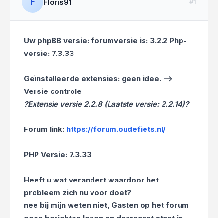
F
Floris91
#1
Uw phpBB versie: forumversie is: 3.2.2 Php-
versie: 7.3.33
Geïnstalleerde extensies: geen idee. -->
Versie controle
?Extensie versie 2.2.8 (Laatste versie: 2.2.14)?
Forum link:
https://forum.oudefiets.nl/
PHP Versie: 7.3.33
Heeft u wat verandert waardoor het
probleem zich nu voor doet?
nee bij mijn weten niet, Gasten op het forum
geen berichten lezen en daarnaast staat in